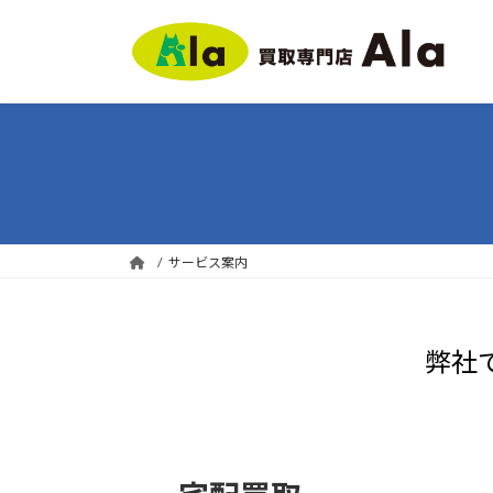
コ
ナ
ン
ビ
テ
ゲ
ン
ー
ツ
シ
へ
ョ
ス
ン
キ
に
ッ
移
プ
動
サービス案内
弊社